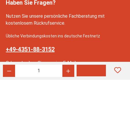
Haben Sie Fragen?
Nutzen Sie unsere persönliche Fachberatung mit
kostenlosem Rückrufservice.
Übliche Verbindungskosten ins deutsche Festnetz
+49-4351-88-3152
Oder schreiben Sie uns eine E-Mail an:
Produkt Anzahl: Gib den gewünschten Wert ein
info@lobsterking.de
RECHTLICHES
INFORMATION
ZAHLUNGSARTEN