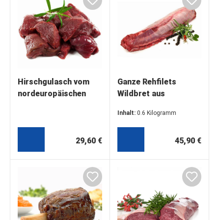
Hirschgulasch vom
Ganze Rehfilets
nordeuropäischen
Wildbret aus
Rothirsch, Extra
Nordeuropa,
Inhalt:
0.6 Kilogramm
vakuumiert
(76,50 €* / 1 Kilogramm)
29,60 €
45,90 €