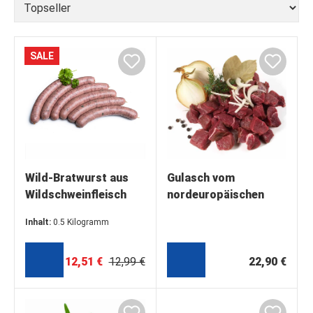
SALE
Wild-Bratwurst aus
Gulasch vom
Wildschweinfleisch
nordeuropäischen
und Rotwildfleisch,
Wildschwein, Extra
Inhalt:
0.5 Kilogramm
500g
1000g
(25,02 €* / 1 Kilogramm)
12,51 €
12,99 €
22,90 €