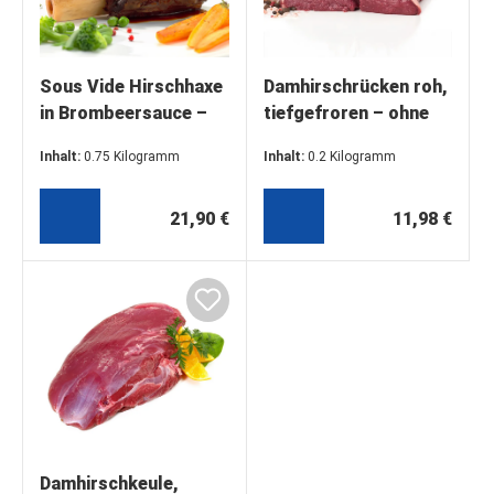
Sous Vide Hirschhaxe
Damhirschrücken roh,
in Brombeersauce –
tiefgefroren – ohne
Wildgenuss der
Knochen
Inhalt:
0.75 Kilogramm
Inhalt:
0.2 Kilogramm
Extraklasse
(29,20 €* / 1 Kilogramm)
(59,90 €* / 1 Kilogramm)
21,90 €
11,98 €
Damhirschkeule,