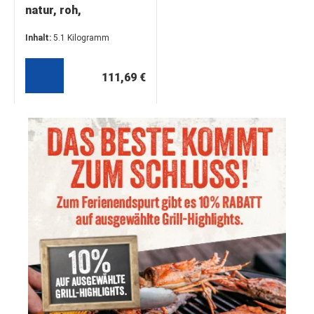
natur, roh,
tiefgefroren – ohne
Inhalt:
5.1 Kilogramm
Knochen (ca. 5,1–5,4
(21,90 €* / 1 Kilogramm)
kg)
111,69 €