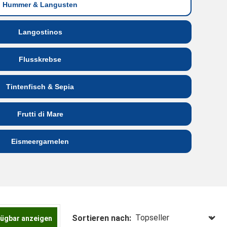
Hummer & Langusten
Langostinos
Flusskrebse
Tintenfisch & Sepia
Frutti di Mare
Eismeergarnelen
Sortieren nach:
fügbar anzeigen