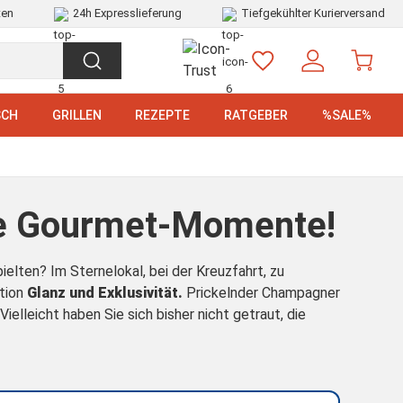
ten
24h Expresslieferung
Tiefgekühlter Kurierversand
SCH
GRILLEN
REZEPTE
RATGEBER
%SALE%
he Gourmet-Momente!
ielten? Im Sternelokal, bei der Kreuzfahrt, zu
rtion
Glanz und Exklusivität.
Prickelnder Champagner
lleicht haben Sie sich bisher nicht getraut, die