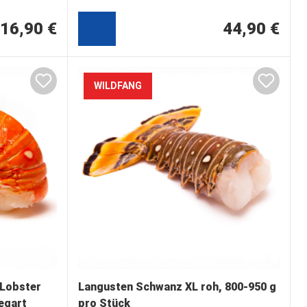
16,90 €
44,90 €
WILDFANG
 Lobster
Langusten Schwanz XL roh, 800-950 g
aribik, vorgegart
pro Stück