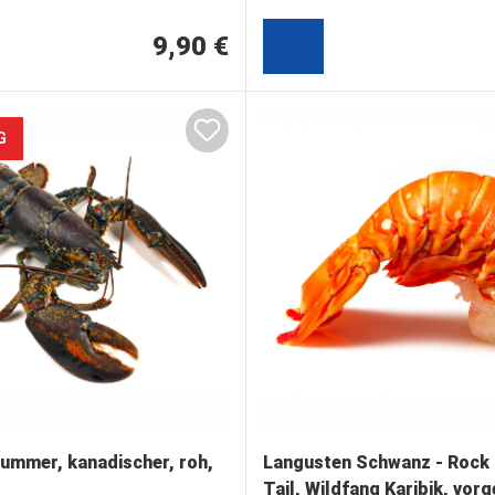
9,90 €
G
Hummer, kanadischer, roh,
Langusten Schwanz - Rock
Tail, Wildfang K