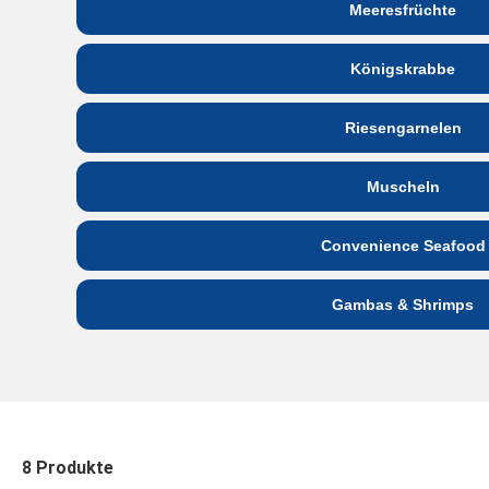
Meeresfrüchte
Königskrabbe
Riesengarnelen
Muscheln
Convenience Seafood
Gambas & Shrimps
8 Produkte