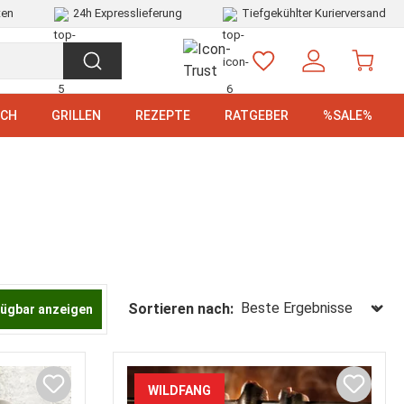
ten
24h Expresslieferung
Tiefgekühlter Kurierversand
SCH
GRILLEN
REZEPTE
RATGEBER
%SALE%
Sortieren nach:
fügbar anzeigen
WILDFANG