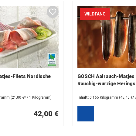
WILDFANG
jes-Filets Nordische
GOSCH Aalrauch-Matjes
Rauchig-würzige Heringsf
(Clupea harengus)
ogramm
(21,00 €* / 1 Kilogramm)
Inhalt:
0.165 Kilogramm
(45,45 €* 
Kilogramm)
42,00 €