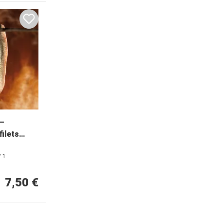
 –
ilets
/ 1
7,50 €