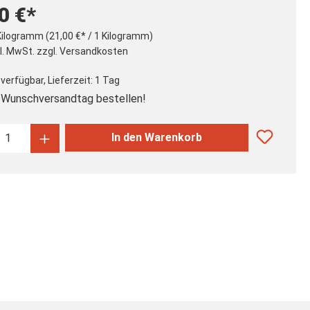
0 €*
Kilogramm
(21,00 €* / 1 Kilogramm)
kl. MwSt. zzgl. Versandkosten
verfügbar, Lieferzeit: 1 Tag
Wunschversandtag bestellen!
kt Anzahl: Gib den gewünschten Wert ein
In den Warenkorb