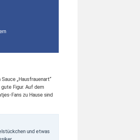
ern
en Sauce „Hausfrauenart“
 gute Figur. Auf dem
atjes-Fans zu Hause sind
felstückchen und etwas
siker.