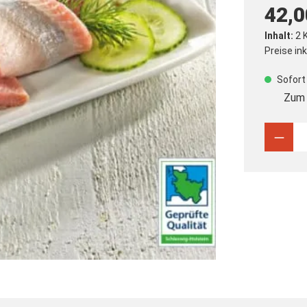
42,0
Inhalt:
2 
Preise in
Sofort 
Zum 
Produ