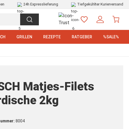
ten
24h Expresslieferung
Tiefgekühlter Kurierversand
SCH
GRILLEN
REZEPTE
RATGEBER
%SALE%
CH Matjes-Filets
dische 2kg
nummer:
8004