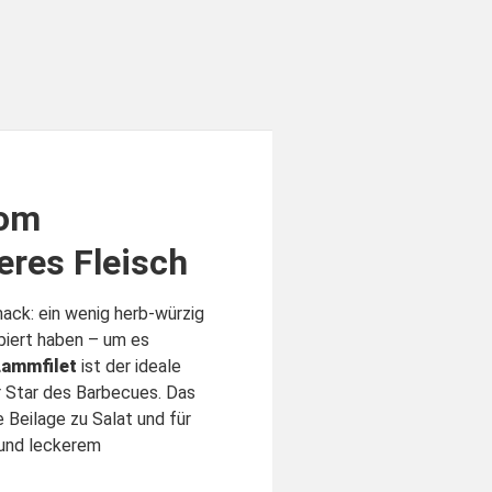
vom
res Fleisch
ack: ein wenig herb-würzig
obiert haben – um es
Lammfilet
ist der ideale
 Star des Barbecues. Das
 Beilage zu Salat und für
 und leckerem