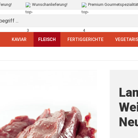
ferung!
Wunschanlieferung!
Premium Gourmetspezialitä
E
KAVIAR
FLEISCH
FERTIGGERICHTE
VEGETARI
La
We
Neu