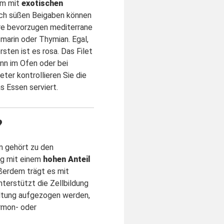
mm mit
exotischen
ch süßen Beigaben können
ere bevorzugen mediterrane
smarin oder Thymian. Egal,
ten ist es rosa. Das Filet
ann im Ofen oder bei
er kontrollieren Sie die
s Essen serviert.
?
m gehört zu den
ung mit einem
hohen Anteil
ußerdem trägt es mit
terstützt die Zellbildung
altung aufgezogen werden,
ormon- oder