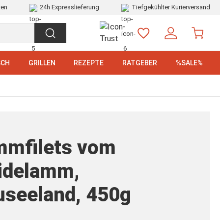
ten
24h Expresslieferung
Tiefgekühlter Kurierversand
SCH
GRILLEN
REZEPTE
RATGEBER
%SALE%
mmfilets vom
idelamm,
seeland, 450g