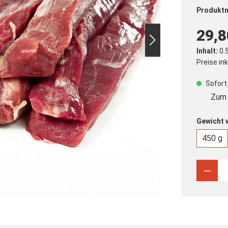
Produkt
29,8
Inhalt:
0.
Preise in
Sofort 
Zum 
Gewicht 
450 g
Produ