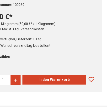
nummer:
100269
0 €*
5 Kilogramm
(59,60 €* / 1 Kilogramm)
kl. MwSt. zzgl. Versandkosten
verfügbar, Lieferzeit: 1 Tag
Wunschversandtag bestellen!
auswählen
wählen
kt Anzahl: Gib den gewünschten Wert ein
In den Warenkorb