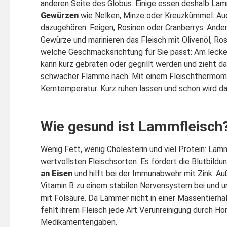
anderen Seite des Globus. Einige essen deshalb La
Gewürzen
wie Nelken, Minze oder Kreuzkümmel. Au
dazugehören: Feigen, Rosinen oder Cranberrys. And
Gewürze und marinieren das Fleisch mit Olivenöl, Ro
welche Geschmacksrichtung für Sie passt: Am leckers
kann kurz gebraten oder gegrillt werden und zieht d
schwacher Flamme nach. Mit einem Fleischthermomet
Kerntemperatur. Kurz ruhen lassen und schon wird da
Wie gesund ist Lammfleisch
Wenig Fett, wenig Cholesterin und viel Protein: Lam
wertvollsten Fleischsorten. Es fördert die Blutbild
an Eisen
und hilft bei der Immunabwehr mit Zink. A
Vitamin B zu einem stabilen Nervensystem bei und un
mit Folsäure. Da Lämmer nicht in einer Massentierh
fehlt ihrem Fleisch jede Art Verunreinigung durch H
Medikamentengaben.