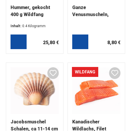
Hummer, gekocht
Ganze
400 g Wildfang
Venusmuscheln,
sortenrein,
Inhalt:
0.4 Kilogramm
blanchiert,
(64,50 €* / 1 Kilogramm)
schockgefrostet,1
25,80 €
kg
8,80 €
WILDFANG
Jacobsmuschel
Kanadischer
Schalen, ca 11-14 cm
Wildlachs, Filet