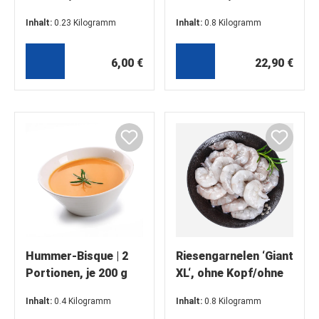
Durchmesser,
Premium Rot,
Inhalt:
0.23 Kilogramm
Inhalt:
0.8 Kilogramm
gereinigt, als Deko o.
Wildfang o. Haut
(26,09 €* / 1 Kilogramm)
(28,63 €* / 1 Kilogramm)
Tellerchen (5 Stück)
6,00 €
22,90 €
Hummer-Bisque | 2
Riesengarnelen ‘Giant
Portionen, je 200 g
XL‘, ohne Kopf/ohne
Schale/roh
Inhalt:
0.4 Kilogramm
Inhalt:
0.8 Kilogramm
(24,75 €* / 1 Kilogramm)
(33,13 €* / 1 Kilogramm)