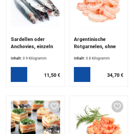
Sardellen oder
Argentinische
Anchovies, einzeln
Rotgarnelen, ohne
entnehmbar, 900g
Kopf/ohne
Inhalt:
0.9 Kilogramm
Inhalt:
0.8 Kilogramm
Vorteilspaket 50-70
Schale/roh,
(12,78 €* / 1 Kilogramm)
(43,38 €* / 1 Kilogramm)
St/Kg
WILDFANG
11,50 €
34,70 €