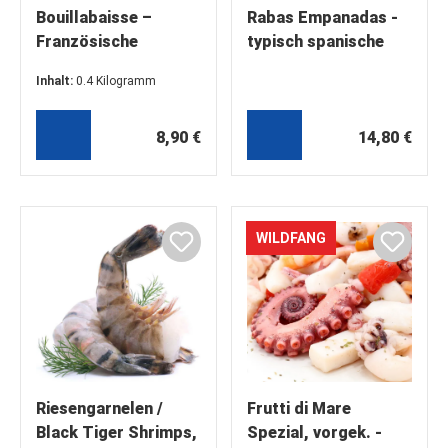
Bouillabaisse –
Rabas Empanadas -
Französische
typisch spanische
Fischsuppe mit
Tapas aus panierten
Inhalt:
0.4 Kilogramm
Fenchel &
Oktopus-Happen
(22,25 €* / 1 Kilogramm)
Krustentierfond (2 x
200g)
8,90 €
14,80 €
WILDFANG
Riesengarnelen /
Frutti di Mare
Black Tiger Shrimps,
Spezial, vorgek. -