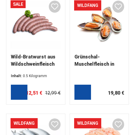
SALE
WILDFANG
Wild-Bratwurst aus
Grünschal-
Wildschweinfleisch
Muschelfleisch in
und Rotwildfleisch,
halber Schale, ca. 30
Inhalt:
0.5 Kilogramm
500g
– 45 Stück (1 kg)
(25,02 €* / 1 Kilogramm)
12,51 €
12,99 €
19,80 €
WILDFANG
WILDFANG