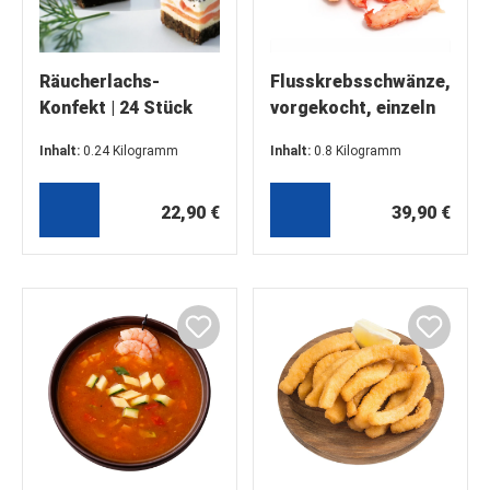
Räucherlachs-
Flusskrebsschwänze,
Konfekt | 24 Stück
vorgekocht, einzeln
entnehmbar,
Inhalt:
0.24 Kilogramm
Inhalt:
0.8 Kilogramm
schockgefrostet
(95,42 €* / 1 Kilogramm)
(49,88 €* / 1 Kilogramm)
(100 – 200 Stück / lb)
22,90 €
800g
39,90 €