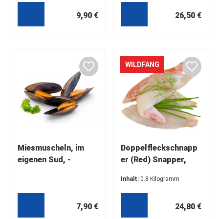
9,90 €
26,50 €
WILDFANG
Miesmuscheln, im
Doppelfleckschnapp
eigenen Sud, -
er (Red) Snapper,
Jugosones - naturell,
Filet aus WILDFANG,
Inhalt:
0.8 Kilogramm
1 kg
1 Kg
(31,00 €* / 1 Kilogramm)
7,90 €
24,80 €