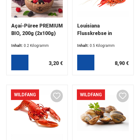
Açaí-Püree PREMIUM
Louisiana
BIO, 200g (2x100g)
Flusskrebse in
Weisswein-Sud mit
Inhalt:
0.2 Kilogramm
Inhalt:
0.5 Kilogramm
Kopf und Schale,
(16,00 €* / 1 Kilogramm)
(17,80 €* / 1 Kilogramm)
gekocht 500g
3,20 €
8,90 €
WILDFANG
WILDFANG