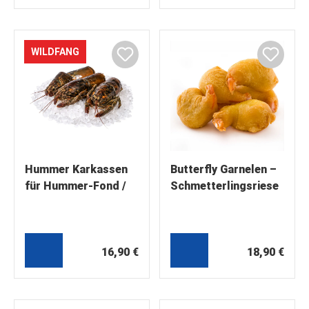
WILDFANG
Hummer Karkassen
Butterfly Garnelen –
für Hummer-Fond /
Schmetterlingsriese
Hummersuppe /
ngarnelen in leckerer
Fischsuppe 1kg
Knusper-Panade
16,90 €
18,90 €