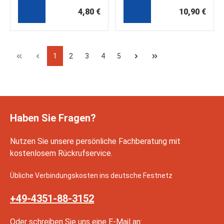
4,80 €
10,90 €
1
2
3
4
5
Haben Sie Fragen?
Nutzen Sie unsere persönliche Fachberatung mit
kostenlosem Rückrufservice.
Übliche Verbindungskosten ins deutsche Festnetz
+49-4351-88-3152
Oder schreiben Sie uns eine E-Mail an: