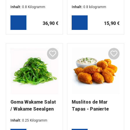
roh, o. Kopf m.
Royaler
Inhalt:
0.8 Kilogramm
Inhalt:
0.8 kilogramm
Schale, Groß Xl,
Meeresfrüchte
(46,13 €* / 1 Kilogramm)
(19,88 €* / 1 kilogramm)
13/15
Cocktail
36,90 €
15,90 €
Goma Wakame Salat
Muslitos de Mar
/ Wakame Seealgen
Tapas - Panierte
Salat für Sushi oder
Surimi
Inhalt:
0.25 Kilogramm
einfach so, gesund
Krabbenklauen
(19,20 €* / 1 Kilogramm)
und lecker, 250 g